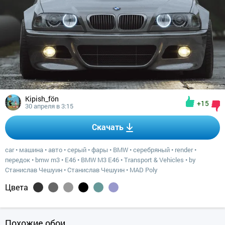
Kipish_fön
+15
30 апреля в 3:15
Скачать
car
•
машина
•
авто
•
серый
•
фары
•
BMW
•
серебряный
•
render
•
передок
•
bmw m3
•
E46
•
BMW M3 E46
•
Transport & Vehicles
•
by
Станислав Чешуин
•
Станислав Чешуин
•
MAD Poly
Цвета
Похожие обои