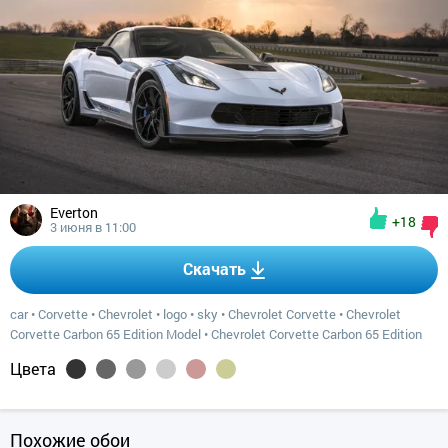
Everton
+18
3 июня в 11:00
Скачать
car
•
Corvette
•
Chevrolet
•
logo
•
sky
•
Chevrolet Corvette
•
Chevrolet
Corvette Carbon 65 Edition Model
•
Chevrolet Corvette Carbon 65 Edition
Цвета
Похожие обои