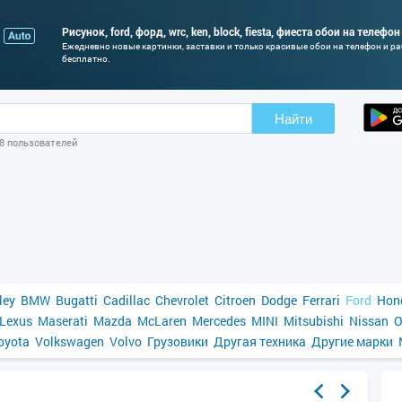
Рисунок, ford, форд, wrc, ken, block, fiesta, фиеста обои на телефо
Ежедневно новые картинки, заставки и только красивые обои на телефон и р
бесплатно.
Найти
98 пользователей
ley
BMW
Bugatti
Cadillac
Chevrolet
Citroen
Dodge
Ferrari
Ford
Hon
Lexus
Maserati
Mazda
McLaren
Mercedes
MINI
Mitsubishi
Nissan
O
oyota
Volkswagen
Volvo
Грузовики
Другая техника
Другие марки