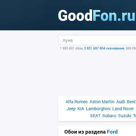
1 593 801 обои,
3 831 697 804 скачивания
, 569 0
Alfa Romeo
Aston Martin
Audi
Bent
Jeep
KIA
Lamborghini
Land Rover
SEAT
Subaru
Suzuki
T
Обои из раздела
Ford