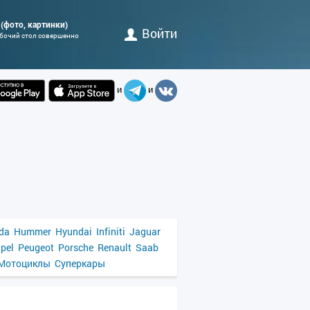
н (фото, картинки)
Войти
абочий стол совершенно
и
и
da
Hummer
Hyundai
Infiniti
Jaguar
pel
Peugeot
Porsche
Renault
Saab
Мотоциклы
Суперкары