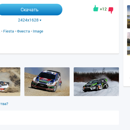
+12
Скачать
2424x1628
k
•
Fiesta
•
Фиеста
•
Image
ства?