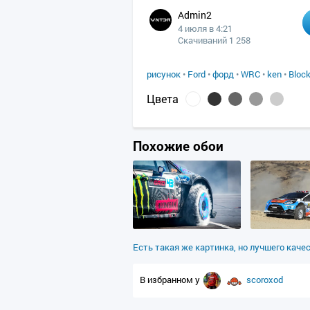
Admin2
4 июля в 4:21
Скачиваний 1 258
рисунок
•
Ford
•
форд
•
WRC
•
ken
•
Bloc
Цвета
Похожие обои
Есть такая же картинка, но лучшего каче
В избранном у
scoroxod