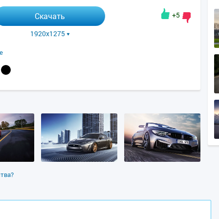
+5
Скачать
1920x1275
e
ства?