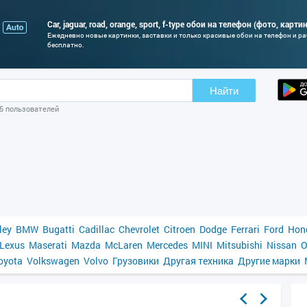
Car, jaguar, road, orange, sport, f-type обои на телефон (фото, карти
Ежедневно новые картинки, заставки и только красивые обои на телефон и р
бесплатно.
Найти
05 пользователей
ley
BMW
Bugatti
Cadillac
Chevrolet
Citroen
Dodge
Ferrari
Ford
Hon
Lexus
Maserati
Mazda
McLaren
Mercedes
MINI
Mitsubishi
Nissan
O
oyota
Volkswagen
Volvo
Грузовики
Другая техника
Другие марки