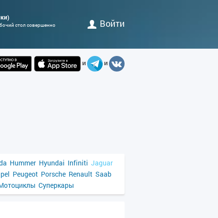
нки)
Войти
абочий стол совершенно
и
и
da
Hummer
Hyundai
Infiniti
Jaguar
pel
Peugeot
Porsche
Renault
Saab
Мотоциклы
Суперкары