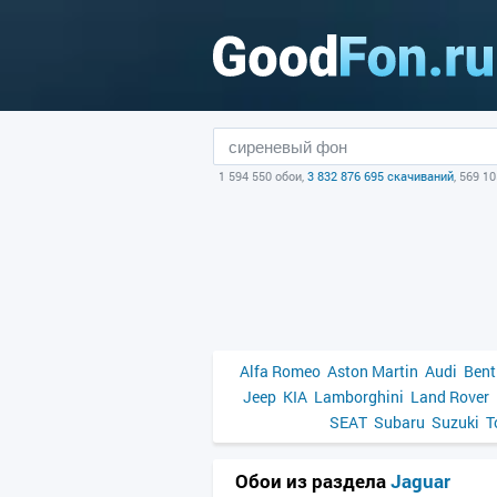
1 594 550 обои,
3 832 876 695 скачиваний
, 569 1
Alfa Romeo
Aston Martin
Audi
Bent
Jeep
KIA
Lamborghini
Land Rover
SEAT
Subaru
Suzuki
T
Обои из раздела
Jaguar