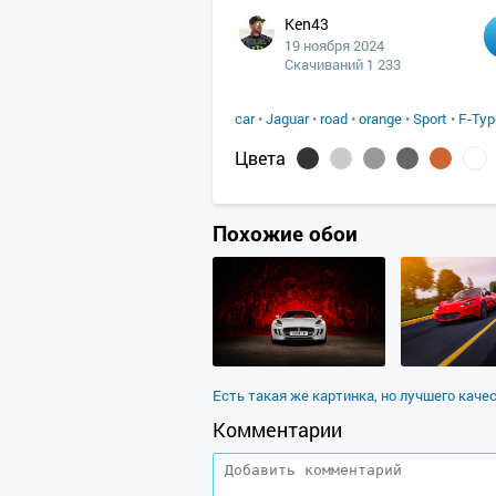
Ken43
19 ноября 2024
Скачиваний 1 233
car
•
Jaguar
•
road
•
orange
•
Sport
•
F-Typ
Цвета
Похожие обои
Есть такая же картинка, но лучшего каче
Комментарии