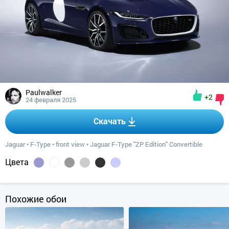
Paulwalker
+2
24 февраля 2025
Скачать
Jaguar
•
F-Type
•
front view
•
Jaguar F-Type "ZP Edition" Convertible
Цвета
Похожие обои