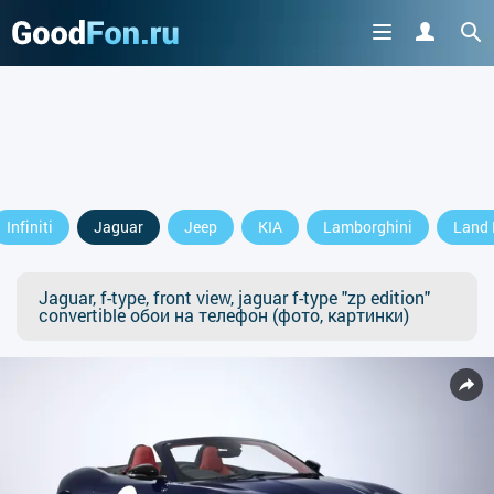
Infiniti
Jaguar
Jeep
KIA
Lamborghini
Land 
Jaguar, f-type, front view, jaguar f-type "zp edition"
convertible обои на телефон (фото, картинки)