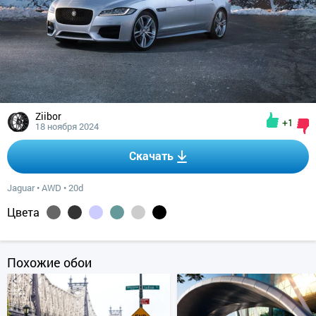
Ziibor
+1
18 ноября 2024
Скачать
Jaguar
•
AWD
•
20d
Цвета
Похожие обои