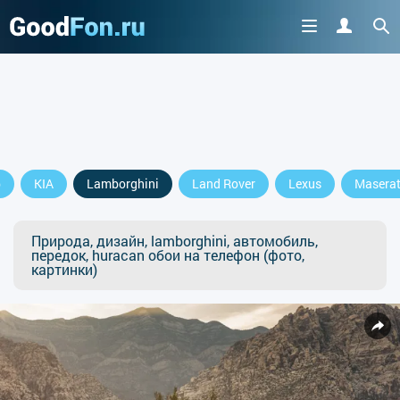
p
KIA
Lamborghini
Land Rover
Lexus
Maserat
Природа, дизайн, lamborghini, автомобиль,
передок, huracan обои на телефон (фото,
картинки)