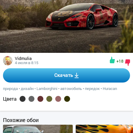
Vidmulia
+18
4 июля в 8:15
Скачать
природа
•
дизайн
•
Lamborghini
•
автомобиль
•
передок
•
Huracan
Цвета
Похожие обои