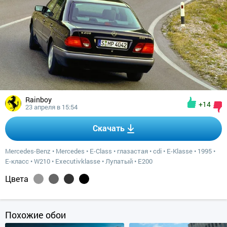
Rainboy
+14
23 апреля в 15:54
Скачать
Mercedes-Benz
•
Mercedes
•
E-Class
•
глазастая
•
cdi
•
E-Klasse
•
1995
•
E-класс
•
W210
•
Executivklasse
•
Лупатый
•
E200
Цвета
Похожие обои