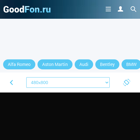
Alfa Romeo
Aston Martin
Audi
Bentley
BMW