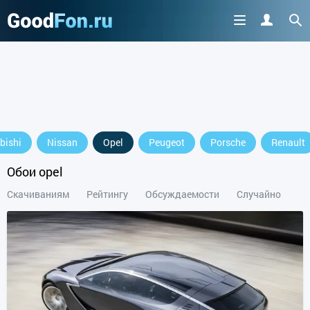
bishi
Nissan
Opel
Peugeot
Porsche
Renault
Обои opel
Скачиваниям
Рейтингу
Обсуждаемости
Случайно