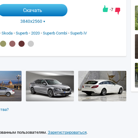
-7
Скачать
3840x2560
•
Skoda
•
Superb
•
2020
•
Superb Combi
•
Superb iV
ства?
ованным пользователям.
Зарегистрироваться
.