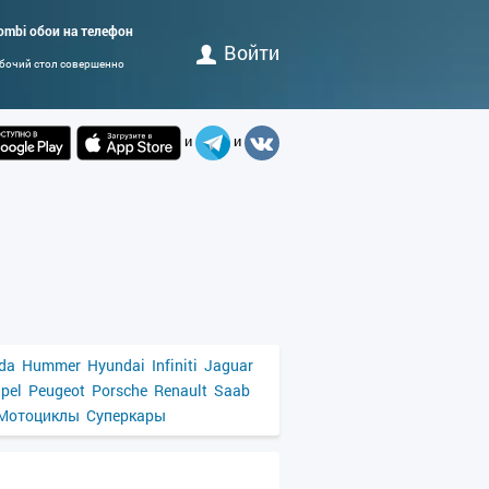
combi обои на телефон
Войти
абочий стол совершенно
и
и
da
Hummer
Hyundai
Infiniti
Jaguar
pel
Peugeot
Porsche
Renault
Saab
Мотоциклы
Суперкары