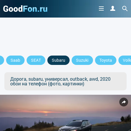
Saab
SEAT
Subaru
Suzuki
Toyota
Vol
Дорога, subaru, универсал, outback, awd, 2020
обои на телефон (фото, картинки)