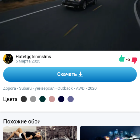
Hatefggtsnmslms
-6
5 марта 2025
Скачать
дорога
•
Subaru
•
универсал
•
Outback
•
AWD
•
2020
Цвета
Похожие обои