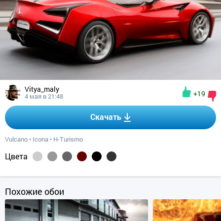
Vitya_maly
+19
4 мая в 21:48
Скачать
Vulcano
•
Icona
•
Н-Turismo
Цвета
Похожие обои