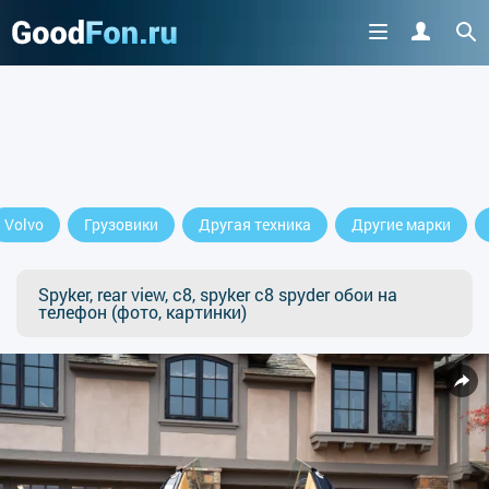
Volvo
Грузовики
Другая техника
Другие марки
Spyker, rear view, c8, spyker c8 spyder обои на
телефон (фото, картинки)