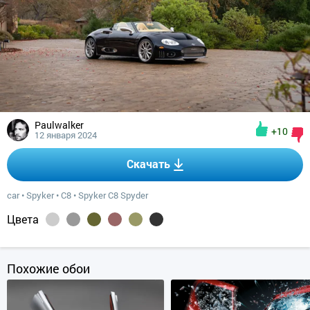
Paulwalker
+10
12 января 2024
Скачать
car
•
Spyker
•
C8
•
Spyker C8 Spyder
Цвета
Похожие обои