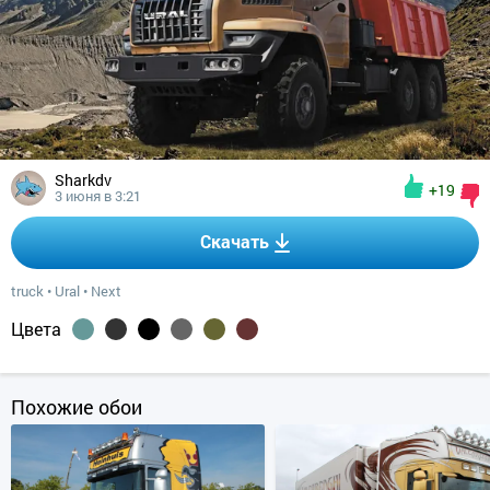
Sharkdv
+19
3 июня в 3:21
Скачать
truck
•
Ural
•
Next
Цвета
Похожие обои