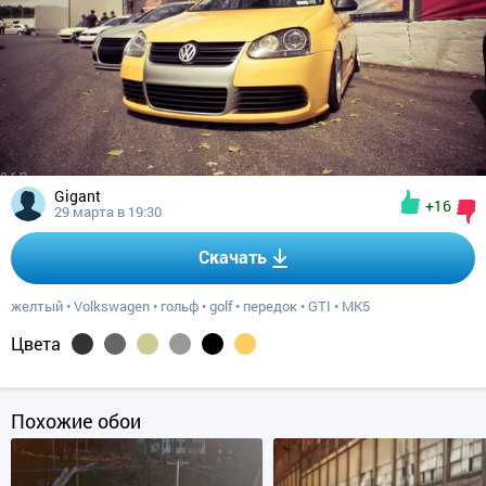
Gigant
+16
29 марта в 19:30
Скачать
желтый
•
Volkswagen
•
гольф
•
golf
•
передок
•
GTI
•
MK5
Цвета
Похожие обои